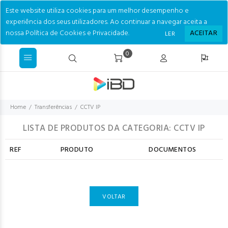
Este website utiliza cookies para um melhor desempenho e
experiência dos seus utilizadores. Ao continuar a navegar aceita a
nossa Política de Cookies e Privacidade.
ACEITAR
LER
0
Home
Transferências
CCTV IP
LISTA DE PRODUTOS DA CATEGORIA: CCTV IP
REF
PRODUTO
DOCUMENTOS
VOLTAR