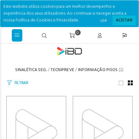
Este website utiliza cookies para um melhor desempenho e
experiência dos seus utilizadores. Ao continuar a navegar aceita a
nossa Política de Cookies e Privacidade.
ACEITAR
LER
0
SINALÉTICA SEG.
/
TECNIPREVE
/
INFORMAÇÃO PISOS
(2)
FILTRAR