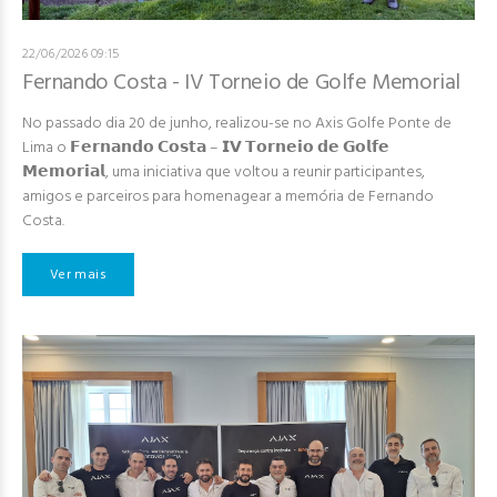
22/06/2026 09:15
Fernando Costa - IV Torneio de Golfe Memorial
No passado dia 20 de junho, realizou-se no Axis Golfe Ponte de
Lima o 𝗙𝗲𝗿𝗻𝗮𝗻𝗱𝗼 𝗖𝗼𝘀𝘁𝗮 – 𝗜𝗩 𝗧𝗼𝗿𝗻𝗲𝗶𝗼 𝗱𝗲 𝗚𝗼𝗹𝗳𝗲
𝗠𝗲𝗺𝗼𝗿𝗶𝗮𝗹, uma iniciativa que voltou a reunir participantes,
amigos e parceiros para homenagear a memória de Fernando
Costa.
Ver mais