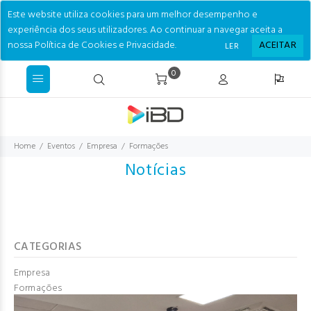
Este website utiliza cookies para um melhor desempenho e
experiência dos seus utilizadores. Ao continuar a navegar aceita a
nossa Política de Cookies e Privacidade.
ACEITAR
LER
0
Home
Eventos
Empresa
Formações
Notícias
CATEGORIAS
Empresa
Formações