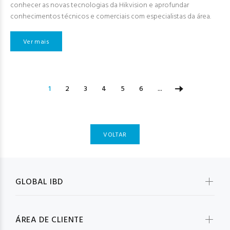
conhecer as novas tecnologias da Hikvision e aprofundar
conhecimentos técnicos e comerciais com especialistas da área.
Ver mais
1
2
3
4
5
6
...
VOLTAR
GLOBAL IBD
ÁREA DE CLIENTE