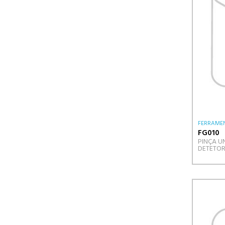
FERRAMEN
FG010
PINÇA U
DETETOR