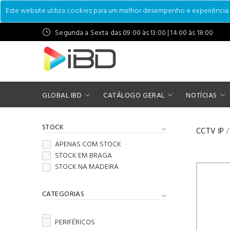
Este website utiliza cookies para um melhor desempenho e experiência do
Segunda a Sexta das 09:00 às 13:00 | 14:00 às 18:00
GLOBAL IBD
CATÁLOGO GERAL
NOTÍCIAS
STOCK
CCTV IP
/
APENAS COM STOCK
STOCK EM BRAGA
STOCK NA MADEIRA
CATEGORIAS
PERIFÉRICOS