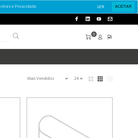
okies e Privacidade.
ACEITAR
LER
0