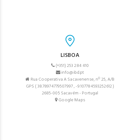
LISBOA
(+351) 253 284 410
info@ibd.pt
Rua Cooperativa A Sacavenense, nº 25, A/B
GPS (
38.78974779507997
,
-9.107784593252612
)
2685-005 Sacavém - Portugal
Google Maps