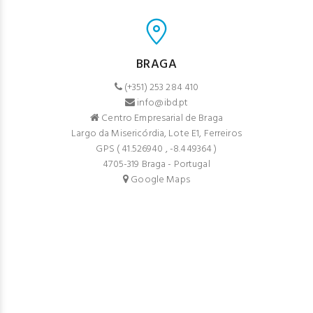
BRAGA
(+351) 253 284 410
info@ibd.pt
Centro Empresarial de Braga
Largo da Misericórdia, Lote E1, Ferreiros
GPS (
41.526940
,
-8.449364
)
4705-319 Braga - Portugal
Google Maps