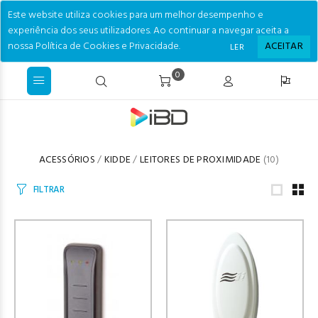
Este website utiliza cookies para um melhor desempenho e
experiência dos seus utilizadores. Ao continuar a navegar aceita a
nossa Política de Cookies e Privacidade.
ACEITAR
LER
0
ACESSÓRIOS
/
KIDDE
/
LEITORES DE PROXIMIDADE
(10)
FILTRAR