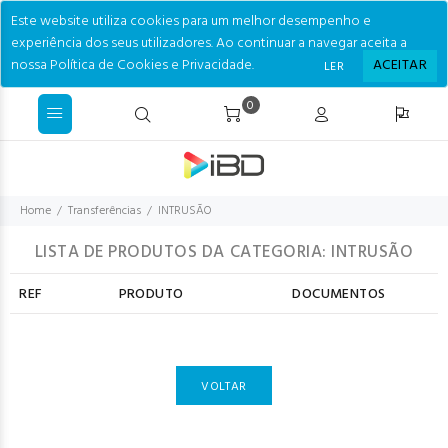
Este website utiliza cookies para um melhor desempenho e
experiência dos seus utilizadores. Ao continuar a navegar aceita a
nossa Política de Cookies e Privacidade.
ACEITAR
LER
0
Home
Transferências
INTRUSÃO
LISTA DE PRODUTOS DA CATEGORIA: INTRUSÃO
REF
PRODUTO
DOCUMENTOS
VOLTAR