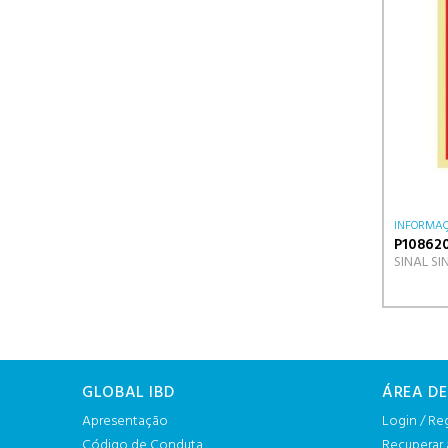
INFORMAÇ
P10862
SINAL SI
GLOBAL IBD
ÁREA DE
Apresentação
Login / Re
Código de Conduta
Recuperar