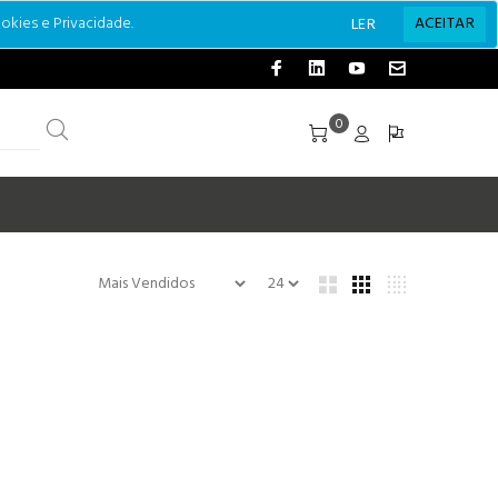
okies e Privacidade.
ACEITAR
LER
0