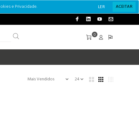
okies e Privacidade.
ACEITAR
LER
0