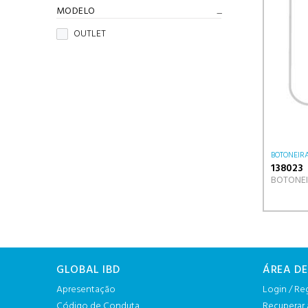
MODELO
OUTLET
BOTONEIR
138023
BOTONEI
GLOBAL IBD
ÁREA DE
Apresentação
Login / Re
Código de Conduta
Recuperar