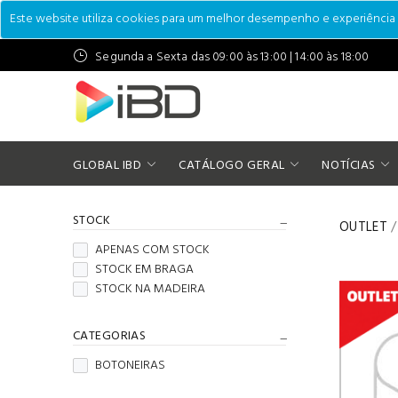
Este website utiliza cookies para um melhor desempenho e experiência do
Segunda a Sexta das 09:00 às 13:00 | 14:00 às 18:00
GLOBAL IBD
CATÁLOGO GERAL
NOTÍCIAS
STOCK
OUTLET
/
APENAS COM STOCK
STOCK EM BRAGA
STOCK NA MADEIRA
CATEGORIAS
BOTONEIRAS