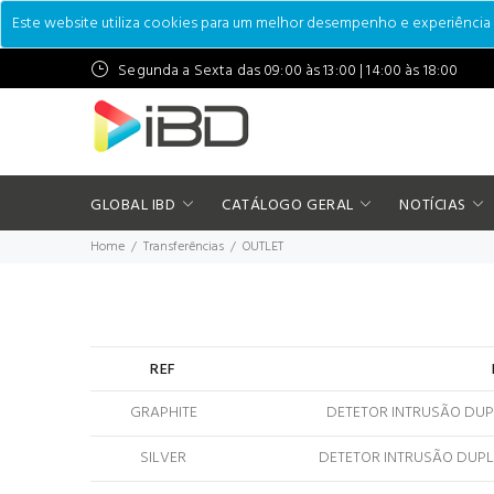
Este website utiliza cookies para um melhor desempenho e experiência do
Segunda a Sexta das 09:00 às 13:00 | 14:00 às 18:00
GLOBAL IBD
CATÁLOGO GERAL
NOTÍCIAS
Home
Transferências
OUTLET
REF
GRAPHITE
DETETOR INTRUSÃO DUP
SILVER
DETETOR INTRUSÃO DUPL