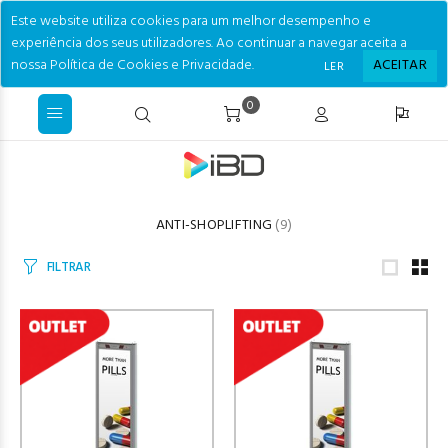
Este website utiliza cookies para um melhor desempenho e
experiência dos seus utilizadores. Ao continuar a navegar aceita a
nossa Política de Cookies e Privacidade.
ACEITAR
LER
0
ANTI-SHOPLIFTING
(9)
FILTRAR