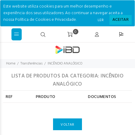
Este website utiliza cookies para um melhor desempenho e
experiência dos seus utilizadores. Ao continuar a navegar aceita a
nossa Política de Cookies e Privacidade.
ACEITAR
LER
0
Home
Transferências
INCÊNDIO ANALÓGICO
LISTA DE PRODUTOS DA CATEGORIA: INCÊNDIO
ANALÓGICO
REF
PRODUTO
DOCUMENTOS
VOLTAR