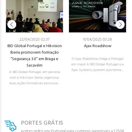
22/04/2025 02:37
11/04/2025 03:28
IBD Global Portugal e Hikvision
Ajax Roadshow
Iberia promovem formação
“Segurança 3.0” em Braga e
O Ajax Roadshow chega a Portugal
em maio! A IBD Global Portugal e a
Sacavém
Ajax Systems, querem que tenha ...
A IBD Global Portugal, em parceria
com a Hikvision Iberia, organizou
duas ações formativas exclusiva...
PORTES GRÁTIS
portes grátis em Portugal para compras superiores a 1.250€